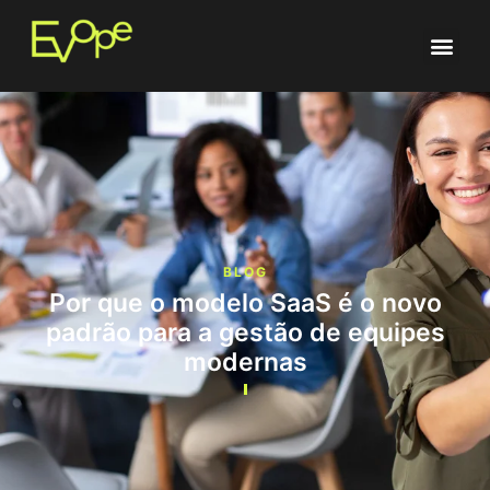
BLOG
Por que o modelo SaaS é o novo
padrão para a gestão de equipes
modernas