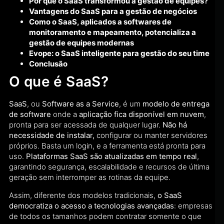
Por que o SaaS transformou a gestão de equipes?
Vantagens do SaaS para a gestão de negócios
Como o SaaS, aplicados a softwares de
monitoramento e mapeamento, potencializa a
gestão de equipes modernas
Evope: o SaaS inteligente para gestão do seu time
Conclusão
O que é SaaS?
SaaS
, ou
Software as a Service
, é um
modelo de entrega
de software
onde a
aplicação fica disponível em nuvem
,
pronta para ser acessada de qualquer lugar.
Não há
necessidade de instalar,
configurar ou manter servidores
próprios. Basta um login, e a ferramenta está pronta para
uso.
Plataformas SaaS são atualizadas em tempo real
,
garantindo segurança, escalabilidade e recursos de última
geração sem interromper as rotinas da equipe.
Assim, diferente dos modelos tradicionais,
o SaaS
democratiza o acesso a tecnologias avançadas
: empresas
de todos os tamanhos podem contratar somente o que