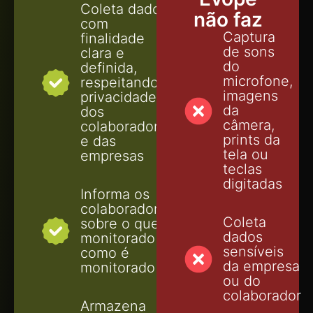
Coleta dados
não faz
com
Captura
finalidade
de sons
clara e
do
definida,
microfone,
respeitando a
imagens
privacidade
da
dos
câmera,
colaboradores
prints da
e das
tela ou
empresas
teclas
digitadas
Informa os
colaboradores
Coleta
sobre o que é
dados
monitorado e
sensíveis
como é
da empresa
monitorado
ou do
colaborador
Armazena