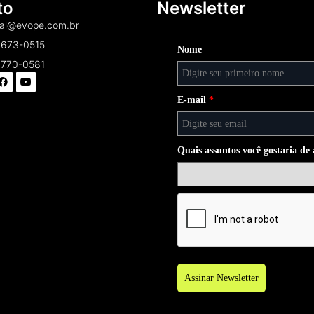
to
Newsletter
al@evope.com.br
4673-0515
Nome
2770-0581
E-mail
*
Quais assuntos você gostaria d
Assinar Newsletter