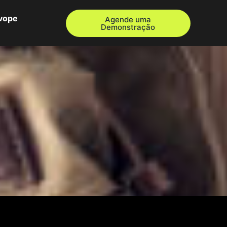
Evope
Agende uma
Demonstração