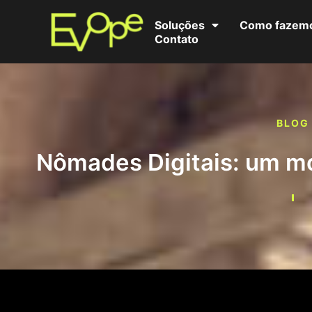
Soluções
Como fazem
Contato
BLOG
Nômades Digitais: um m