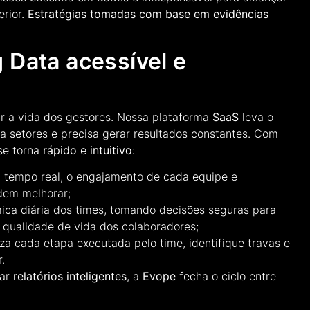
rior.
Estratégias tomadas com base em evidências
 Data acessível e
car a vida dos gestores. Nossa plataforma
SaaS
leva o
ra setores e precisa gerar resultados constantes. Com
se torna
rápido
e
intuitivo
:
em tempo real, o engajamento de cada equipe e
dem melhorar;
mica diária dos times, tomando decisões seguras para
a qualidade de vida dos colaboradores;
a cada etapa executada pelo time, identifique travas e
.
rar
relatórios inteligentes
, a
Evope
fecha o ciclo entre