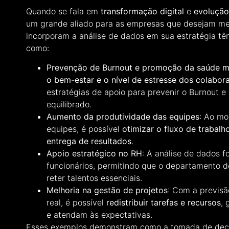
Quando se fala em
transformação digital
e
evolução
um grande aliado para as empresas que desejam mel
incorporam a análise de dados em sua estratégia têm
como:
Prevenção de Burnout e promoção da saúde m
o bem-estar e o nível de estresse dos colabor
estratégias de apoio para prevenir o Burnout 
equilibrado.
Aumento da produtividade das equipes
: Ao mo
equipes, é possível
otimizar o fluxo de trabalh
entrega de resultados
.
Apoio estratégico no RH
: A análise de dados f
funcionários, permitindo que o departamento 
reter talentos essenciais.
Melhoria na gestão de projetos
: Com a previsã
real, é possível
redistribuir tarefas e recursos
,
e atendam às expectativas.
Esses exemplos demonstram como a tomada de deci