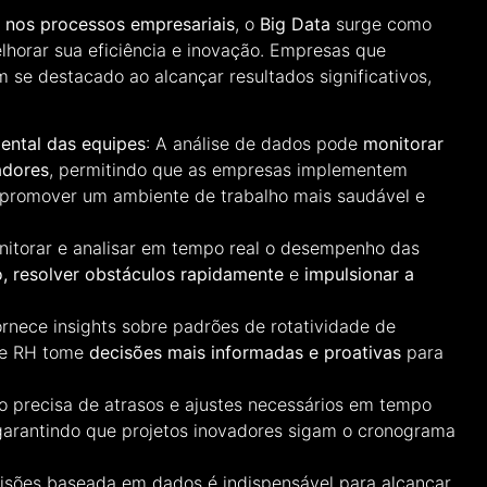
 nos processos empresariais
, o
Big Data
surge como
horar sua eficiência e inovação. Empresas que
 se destacado ao alcançar resultados significativos,
ental das equipes
: A análise de dados pode
monitorar
adores
, permitindo que as empresas implementem
e promover um ambiente de trabalho mais saudável e
nitorar e analisar em tempo real o desempenho das
o, resolver obstáculos rapidamente
e
impulsionar a
ornece insights sobre padrões de rotatividade de
de RH tome
decisões mais informadas e proativas
para
o precisa de atrasos e ajustes necessários em tempo
 garantindo que projetos inovadores sigam o cronograma
sões baseada em dados é indispensável para alcançar