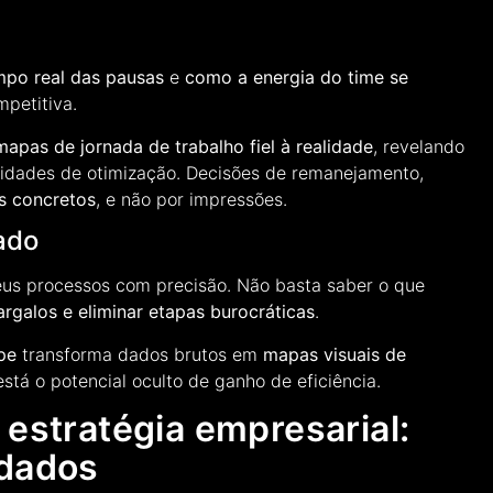
mpo real das pausas
e
como a energia do time se
mpetitiva.
mapas de jornada de trabalho fiel à realidade
, revelando
nidades de otimização. Decisões de remanejamento,
s concretos
, e não por impressões.
ado
us processos com precisão. Não basta saber o que
argalos e eliminar etapas burocráticas
.
pe
transforma dados brutos em
mapas visuais de
stá o potencial oculto de ganho de eficiência.
 estratégia empresarial:
 dados