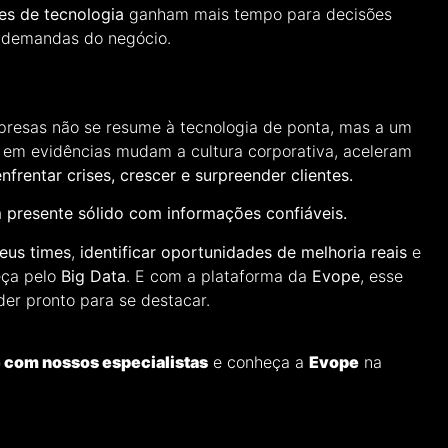
es de tecnologia
ganham mais tempo para decisões
r demandas do negócio.
presas não se resume à tecnologia de ponta, mas a um
 em evidências mudam a cultura corporativa, aceleram
enfrentar crises, crescer e surpreender clientes.
m presente sólido com informações confiáveis.
eus times
,
identificar oportunidades de melhoria reais
e
eça pelo
Big Data
. E com a plataforma da
Evope
, esse
íder pronto para se destacar.
e com nossos especialistas
e conheça a
Evope
na