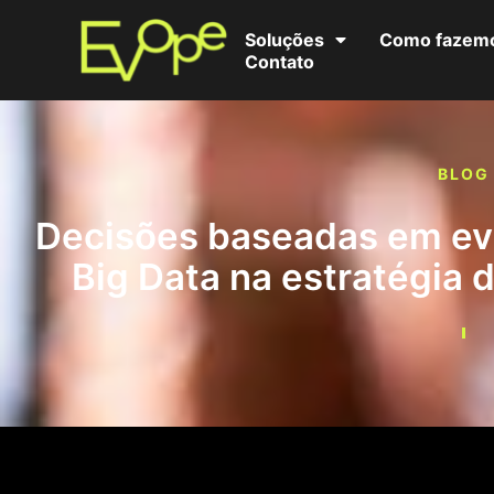
Soluções
Como fazem
Contato
BLOG
Decisões baseadas em evi
Big Data na estratégia