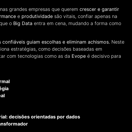
e nas grandes empresas que querem
crescer e garantir
ormance
e
produtividade
são vitais, confiar apenas na
 que o
Big Data
entra em cena, mudando a forma como
 confiáveis guiam escolhas e eliminam achismos.
Neste
siona estratégias, como decisões baseadas em
ntar com tecnologias como as da
Evope
é decisivo para
rmal
égia
al
ial: decisões orientadas por dados
ransformador