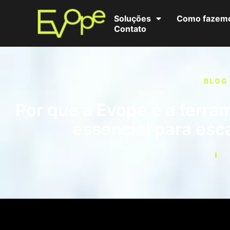
Soluções
Como fazem
Contato
BLOG
Por que a Evope é a ferra
essencial para esc