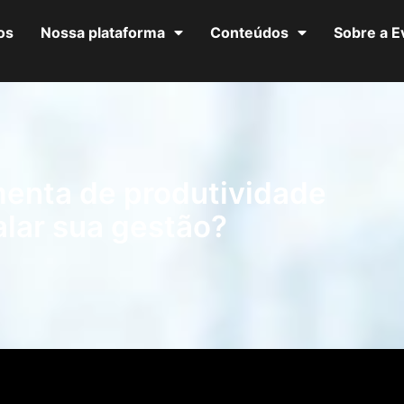
os
Nossa plataforma
Conteúdos
Sobre a 
menta de produtividade
alar sua gestão?