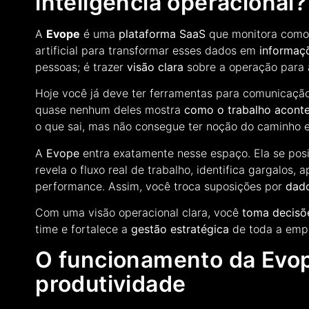
inteligência operacional?
A
Evope
é uma
plataforma SaaS
que monitora como 
artificial para transformar esses dados em
informaçõ
pessoas; é trazer
visão clara
sobre a operação para
Hoje você já deve ter ferramentas para comunicaçã
quase nenhum deles mostra
como o trabalho aconte
o que sai, mas não consegue ter noção do caminho e
A
Evope
entra exatamente nesse espaço. Ela se po
revela o fluxo real de trabalho, identifica gargalos,
performance. Assim, você troca suposições por
dad
Com uma visão operacional clara, você
toma decisõ
time e fortalece a
gestão estratégica
de toda a emp
O funcionamento da Evo
produtividade