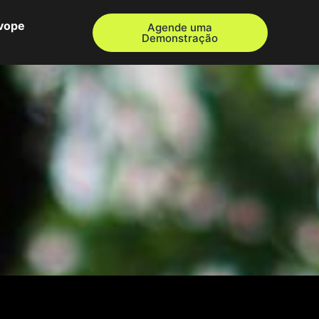
Evope
Agende uma
Demonstração