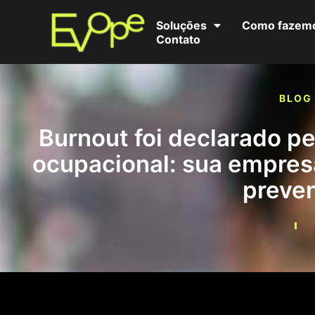
Soluções
Como fazem
Contato
BLOG
Burnout foi declarado 
ocupacional: sua empres
preven