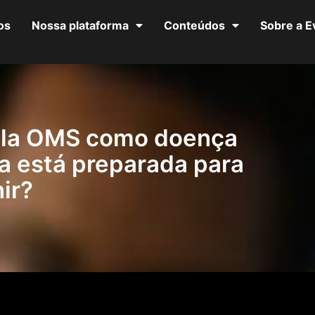
os
Nossa plataforma
Conteúdos
Sobre a 
pela OMS como doença
a está preparada para
ir?